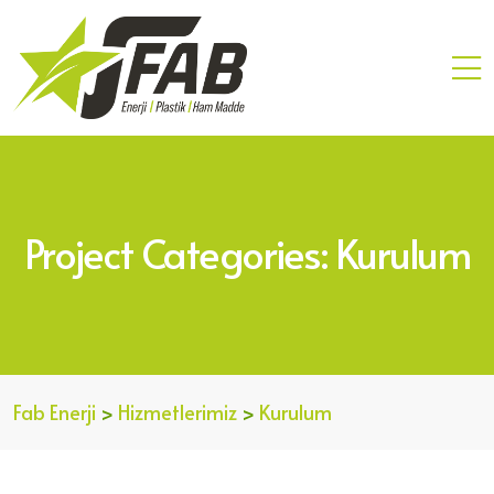
Project Categories:
Kurulum
Fab Enerji
>
Hizmetlerimiz
>
Kurulum